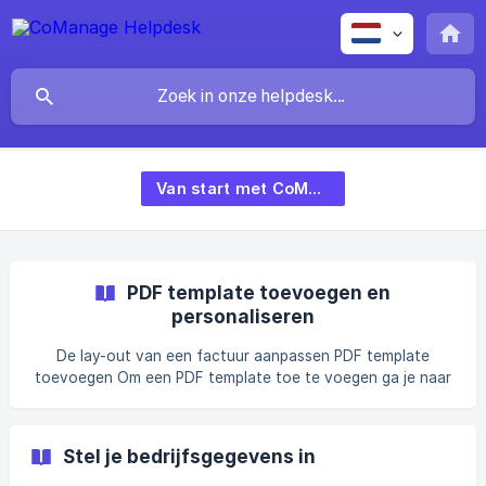
Van start met CoManage
PDF template toevoegen en
personaliseren
De lay-out van een factuur aanpassen PDF template
toevoegen Om een PDF template toe te voegen ga je naar
je factuur instellingen en klik je op PDF templates. Wanneer
je nog geen template hebt toegevoegd krijg je hier de
keuze tussen één van de 6 standaard templates om de
Stel je bedrijfsgegevens in
positie van je logo, facturatiegegevens en klantgegevens