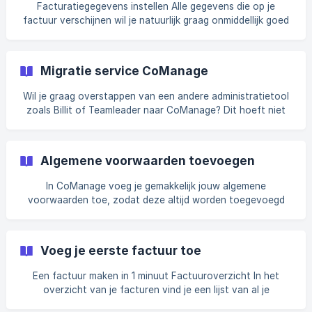
te kiezen. De verschillende opties waar je
Facturatiegegevens instellen Alle gegevens die op je
factuur verschijnen wil je natuurlijk graag onmiddellijk goed
instellen. Je btw-nummer, contactgegevens en andere
bedrijfsinfo vervolledigen kan op de pagina team
instellingen. Bedrijfsgegevens instellen Logo uploaden Je
Migratie service CoManage
facturen en offertes kan je voorzien van je eigen b
Wil je graag overstappen van een andere administratietool
zoals Billit of Teamleader naar CoManage? Dit hoeft niet
moeilijk te zijn. En al zeker niet met onze migratieservice die
je gratis aangeboden krijgt als je voor een StarterPlus of
Pro abonnement gaat. Wat krijg je in de migratieservice:
Algemene voorwaarden toevoegen
- Al jouw contacten worden voor jou in CoManage
gezet - Jouw producten/diensten worden voor jou in
In CoManage voeg je gemakkelijk jouw algemene
CoManage gezet Het enige wat jij hoeft te doen is de Excel
voorwaarden toe, zodat deze altijd worden toegevoegd
of csv bestanden waar
aan de pdf van jouw factuur, offerte, creditfactuur of
bestelling. De algemene voorwaarden instellen Klik op het
radje links onderin jouw CoManage scherm om naar
Voeg je eerste factuur toe
instellingen te gaan. Vervolgens klik je op ‘factuur
instellingen’. Dan ga je naar het kopje ‘voorwaarden’. Hier
Een factuur maken in 1 minuut Factuuroverzicht In het
voeg je jouw algemene voorwaarden voor facturen toe. Je
overzicht van je facturen vind je een lijst van al je
kan er zelf voor kiezen in hoeveel kolommen je de
gemaakte facturen en concepten daarvan. Hier kan je