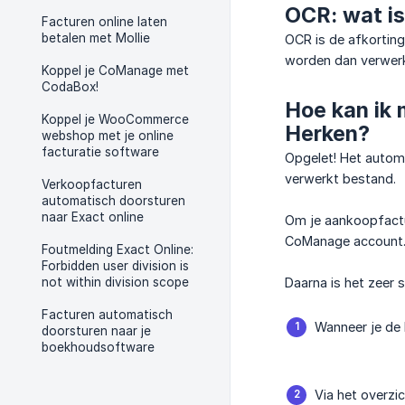
OCR: wat is
Facturen online laten
betalen met Mollie
OCR is de afkorting
worden dan verwerk
Koppel je CoManage met
CodaBox!
Hoe kan ik 
Koppel je WooCommerce
Herken?
webshop met je online
facturatie software
Opgelet! Het autom
verwerkt bestand.
Verkoopfacturen
automatisch doorsturen
naar Exact online
Om je aankoopfactu
CoManage account
Foutmelding Exact Online:
Forbidden user division is
not within division scope
Daarna is het zeer 
Facturen automatisch
Wanneer je de
doorsturen naar je
boekhoudsoftware
Via het overzi